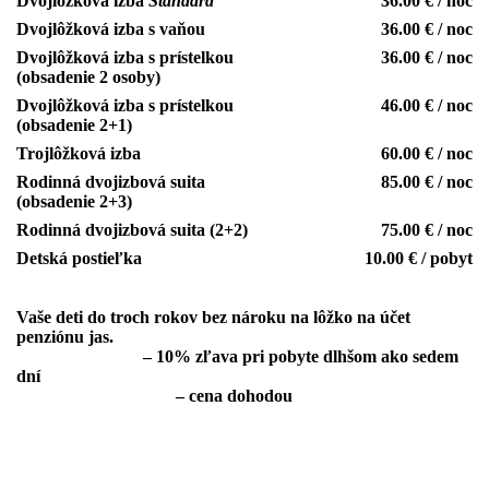
Dvojlôžková izba
Standard
36.00 € / noc
Dvojlôžková izba s vaňou
36.00 € / noc
Dvojlôžková izba s prístelkou
36.00 € / noc
(obsadenie 2 osoby)
Dvojlôžková izba s prístelkou
46.00 € / noc
(obsadenie 2+1)
Trojlôžková izba
60.00 € / noc
Rodinná dvojizbová suita
85.00 € / noc
(obsadenie 2+3)
Rodinná dvojizbová suita (2+2)
75.00 € / noc
Detská postieľka
10.00 € / pobyt
Vaše deti do troch rokov bez nároku na lôžko na účet
penziónu jas.
Celoročné zľavy
– 10% zľava pri pobyte dlhšom ako sedem
dní
Skupina nad 20 osôb
– cena dohodou
CENY NEZAHRŃŇAJÚ REKREAČNÝ POPLATOK –
0,5€/OSOBA NOC