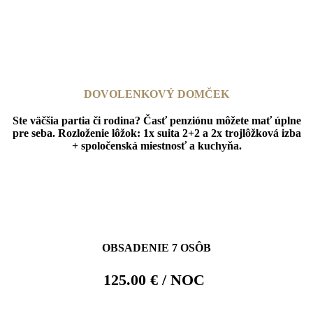
Vianoce, silvester, zimné prázdniny, veľká noc – cena bude
vypracovaná na požiadanie.
DOVOLENKOVÝ DOMČEK
Ste väčšia partia či rodina? Časť penziónu môžete mať úplne
pre seba.
Rozloženie lôžok: 1x suita 2+2 a 2x trojlôžková izba
+ spoločenská miestnosť a kuchyňa.
OBSADENIE 7 OSÔB
125.00 € / NOC