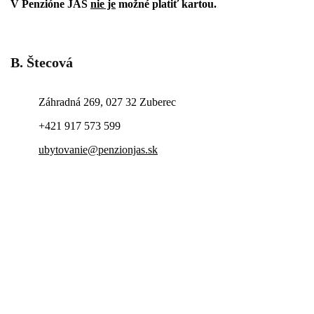
V Penzióne JAS
nie je
možné platiť kartou.
B. Štecová
Záhradná 269, 027 32 Zuberec
+421 917 573 599
ubytovanie@penzionjas.sk